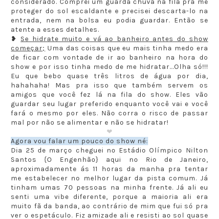
considerado. Comprei um guarda chuva na fila pra me
proteger do sol escaldante e precisei descarta-lo na
entrada, nem na bolsa eu podia guardar. Então se
atente a esses detalhes.
❥
Se hidrate muito e vá ao banheiro antes do show
começar;
Uma das coisas que eu mais tinha medo era
de ficar com vontade de ir ao banheiro na hora do
show e por isso tinha medo de me hidratar...Olha só!!!
Eu que bebo quase três litros de água por dia,
hahahaha! Mas pra isso que também servem os
amigos que você fez lá na fila do show. Eles vão
guardar seu lugar preferido enquanto você vai e você
fará o mesmo por eles. Não corra o risco de passar
mal por não se alimentar e não se hidratar!
❤
Agora vou falar um pouco do show né:
Dia 25 de março cheguei no Estádio Olímpico Nilton
Santos {O Engenhão} aqui no Rio de Janeiro,
aproximadamente ás 11 horas da manha pra tentar
me estabelecer no melhor lugar da pista comum. Já
tinham umas 70 pessoas na minha frente. Já ali eu
senti uma vibe diferente, porque a maioria ali era
muito fã da banda, ao contrário de mim que fui só pra
ver o espetáculo. Fiz amizade ali e resisti ao sol quase