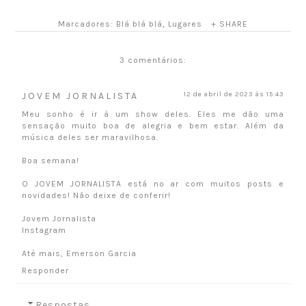
Marcadores:
Blá blá blá
,
Lugares
+ SHARE
3 comentários:
JOVEM JORNALISTA
12 de abril de 2023 às 15:43
Meu sonho é ir à um show deles. Eles me dão uma
sensação muito boa de alegria e bem estar. Além da
música deles ser maravilhosa.
Boa semana!
O JOVEM JORNALISTA está no ar com muitos posts e
novidades! Não deixe de conferir!
Jovem Jornalista
Instagram
Até mais, Emerson Garcia
Responder
Respostas