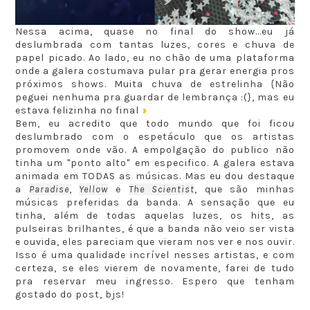
Nessa acima, quase no final do show...eu já
deslumbrada com tantas luzes, cores e chuva de
papel picado. Ao lado, eu no chão de uma plataforma
onde a galera costumava pular pra gerar energia pros
próximos shows. Muita chuva de estrelinha {Não
peguei nenhuma pra guardar de lembrança :(}, mas eu
estava felizinha no final
❥
Bem, eu acredito que todo mundo que foi ficou
deslumbrado com o espetáculo que os artistas
promovem onde vão. A empolgação do publico não
tinha um "ponto alto" em especifico. A galera estava
animada em TODAS as músicas. Mas eu dou destaque
a
Paradise
,
Yellow
e
The Scientist
, que são minhas
músicas preferidas da banda. A sensação que eu
tinha, além de todas aquelas luzes, os hits, as
pulseiras brilhantes, é que a banda não veio ser vista
e ouvida, eles pareciam que vieram nos ver e nos ouvir.
Isso é uma qualidade incrível nesses artistas, e com
certeza, se eles vierem de novamente, farei de tudo
pra reservar meu ingresso. Espero que tenham
gostado do post, bjs!