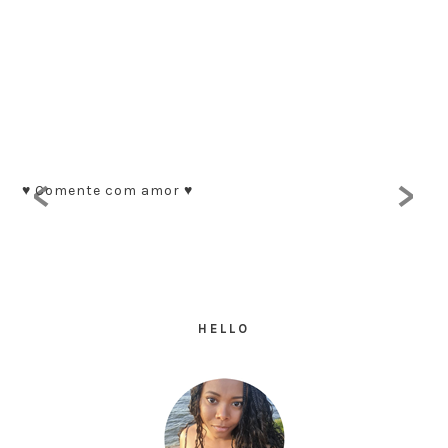
<
>
♥ Comente com amor ♥
HELLO