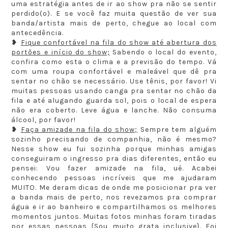
uma estratégia antes de ir ao show pra não se sentir
perdido(o). E se você faz muita questão de ver sua
banda/artista mais de perto, chegue ao local com
antecedência.
❥
Fique confortável na fila do show até abertura dos
portões e início do show;
Sabendo o local do evento,
confira como esta o clima e a previsão do tempo. Vá
com uma roupa confortável e maleável que dê pra
sentar no chão se necessário. Use tênis, por favor! Vi
muitas pessoas usando canga pra sentar no chão da
fila e até alugando guarda sol, pois o local de espera
não era coberto. Leve água e lanche. Não consuma
álcool, por favor!
❥
Faça amizade na fila do show;
Sempre tem alguém
sozinho precisando de companhia, não é mesmo?
Nesse show eu fui sozinha porque minhas amigas
conseguiram o ingresso pra dias diferentes, então eu
pensei: Vou fazer amizade na fila, ué. Acabei
conhecendo pessoas incríveis que me ajudaram
MUITO. Me deram dicas de onde me posicionar pra ver
a banda mais de perto, nos revezamos pra comprar
água e ir ao banheiro e compartilhamos os melhores
momentos juntos. Muitas fotos minhas foram tiradas
por essas pessoas {Sou muito grata inclusive}. Foi