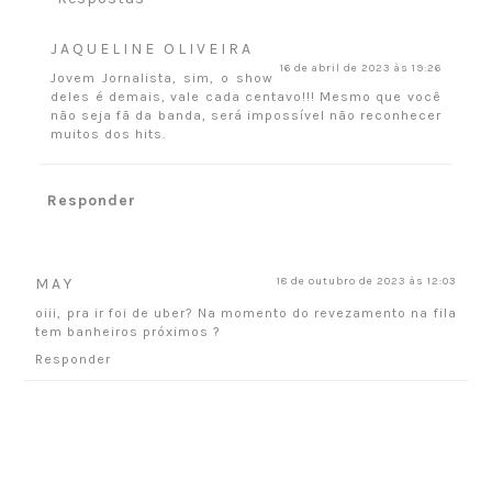
JAQUELINE OLIVEIRA
16 de abril de 2023 às 19:26
Jovem Jornalista, sim, o show
deles é demais, vale cada centavo!!! Mesmo que você
não seja fã da banda, será impossível não reconhecer
muitos dos hits.
Responder
MAY
18 de outubro de 2023 às 12:03
oiii, pra ir foi de uber? Na momento do revezamento na fila
tem banheiros próximos ?
Responder