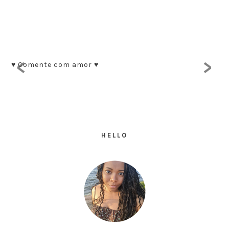
<
>
♥ Comente com amor ♥
HELLO