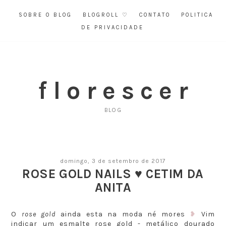
SOBRE O BLOG
BLOGROLL ♡
CONTATO
POLITICA
DE PRIVACIDADE
f l o r e s c e r
BLOG
domingo, 3 de setembro de 2017
ROSE GOLD NAILS ♥ CETIM DA
ANITA
O
rose gold
ainda esta na moda né mores
❥
Vim
indicar um esmalte rose gold -
metálico dourado