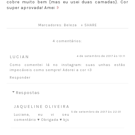
cobre muito bem {mas eu usei duas camadas}. Cor
super aprovada! Amei
❥
Marcadores:
Beleza
+ SHARE
4 comentários:
LUCIAN
4 de setembro de 2017 às 13:11
Como comentei lá no instagram: suas unhas estão
impecáveis como sempre! Adorei a cor <3
Responder
Respostas
JAQUELINE OLIVEIRA
5 de setembro de 2017 às 22:01
Luciana, eu vi seu
comentário ♥ Obrigada ♥ bjs