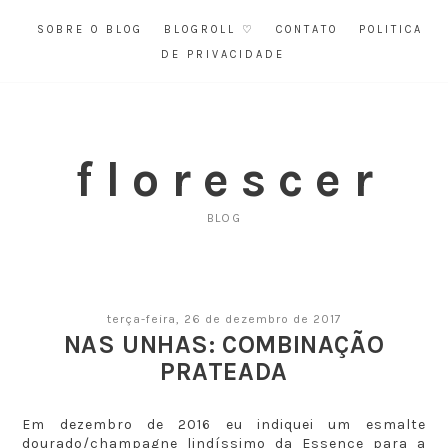
SOBRE O BLOG
BLOGROLL ♡
CONTATO
POLITICA
DE PRIVACIDADE
f l o r e s c e r
BLOG
terça-feira, 26 de dezembro de 2017
NAS UNHAS: COMBINAÇÃO
PRATEADA
Em dezembro de 2016 eu indiquei um esmalte
dourado/champagne lindíssimo da Essence para a