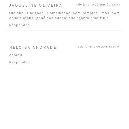
JAQUELINE OLIVEIRA
4 de janeiro de 2018 às 22:40
Luciana, Obrigada! Combinação bem simples, mas com
aquele efeito "pááá sociedade" que agente ama ♥ Bjs
Responder
HELOISA ANDRADE
9 de janeiro de 2018 às 11:44
adorei!
Responder