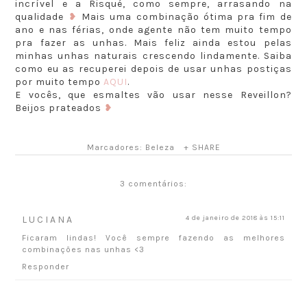
incrível e a Risqué, como sempre, arrasando na
qualidade
❥
Mais uma combinação ótima pra fim de
ano e nas férias, onde agente não tem muito tempo
pra fazer as unhas. Mais feliz ainda estou pelas
minhas unhas naturais crescendo lindamente. Saiba
como eu as recuperei depois de usar unhas postiças
por muito tempo
AQUI
.
E vocês, que esmaltes vão usar nesse Reveillon?
Beijos prateados
❥
Marcadores:
Beleza
+ SHARE
3 comentários:
LUCIANA
4 de janeiro de 2018 às 15:11
Ficaram lindas! Você sempre fazendo as melhores
combinações nas unhas <3
Responder