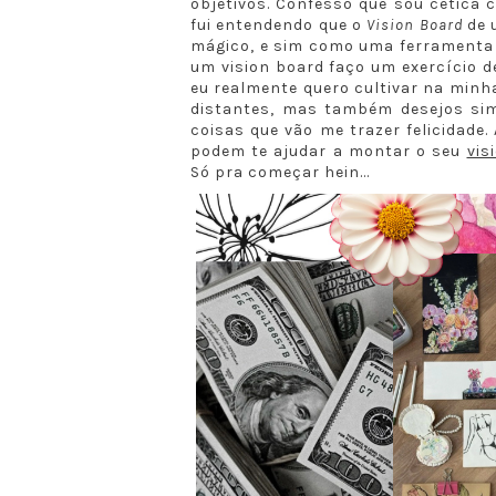
objetivos. Confesso que sou cética 
fui entendendo que o
Vision Board
de 
mágico, e sim como uma ferramenta q
um vision board faço um exercício 
eu realmente quero cultivar na minha
distantes, mas também desejos simp
coisas que vão me trazer felicidade
podem te ajudar a montar o seu
vis
Só pra começar hein...