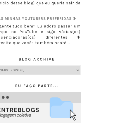
nicio desse blog} que eu queria sair da
AS MINHAS YOUTUBERS PREFERIDAS ❥
 gente tudo bem? Eu adoro passar um
mpo no YouTube e sigo várias{os}
fluenciadoras{os} diferentes ❥
redito que vocês também neah! ...
BLOG ARCHIVE
EU FAÇO PARTE...