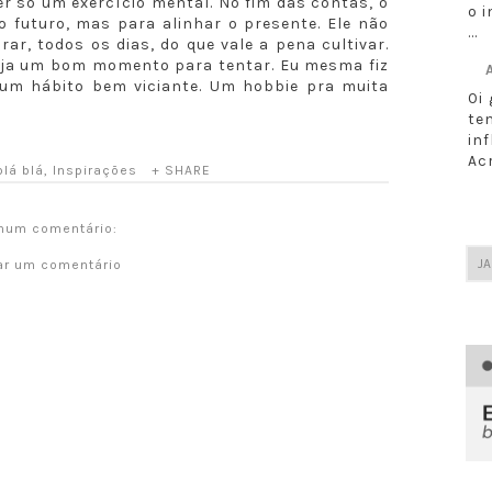
er só um exercício mental. No fim das contas, o
o i
o futuro, mas para alinhar o presente. Ele não
...
ar, todos os dias, do que vale a pena cultivar.
seja um bom momento para tentar. Eu mesma fiz
 um hábito bem viciante. Um hobbie pra muita
Oi
te
in
Ac
blá blá
,
Inspirações
+ SHARE
hum comentário:
ar um comentário