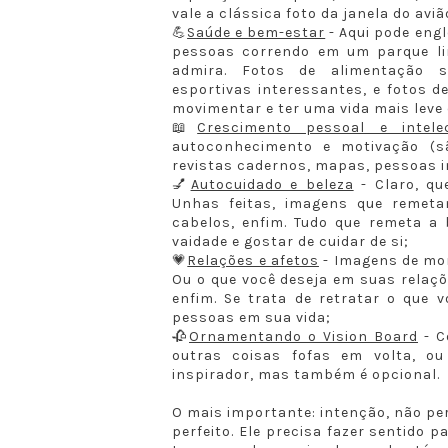
vale a clássica foto da janela do aviã
💪
Saúde e bem-estar
- Aqui pode eng
pessoas correndo em um parque lin
admira. Fotos de alimentação sa
esportivas interessantes, e fotos d
movimentar e ter uma vida mais leve 
📖
Crescimento pessoal e intele
autoconhecimento e motivação (s
revistas cadernos, mapas, pessoas i
💅
Autocuidado e beleza
- Claro, qu
Unhas feitas, imagens que remet
cabelos, enfim. Tudo que remeta a 
vaidade e gostar de cuidar de si;
💗
Relações e afetos
- Imagens de mom
Ou o que você deseja em suas relaçõ
enfim. Se trata de retratar o que 
pessoas em sua vida;
🥀
Ornamentando o Vision Board
- C
outras coisas fofas em volta, o
inspirador, mas também é opcional.
O mais importante: intenção, não pe
perfeito. Ele precisa fazer sentido 