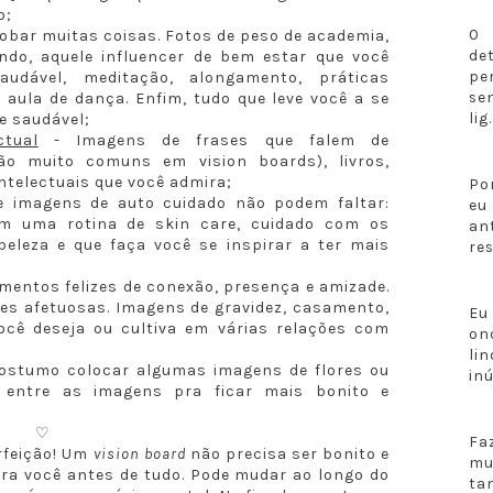
o;
O 
lobar muitas coisas. Fotos de peso de academia,
de
do, aquele influencer de bem estar que você
pe
udável, meditação, alongamento, práticas
se
e aula de dança. Enfim, tudo que leve você a se
lig.
e saudável;
ctual
- Imagens de frases que falem de
ão muito comuns em vision boards), livros,
ntelectuais que você admira;
Po
e imagens de auto cuidado não podem faltar:
eu
am uma rotina de skin care, cuidado com os
an
beleza e que faça você se inspirar a ter mais
re
entos felizes de conexão, presença e amizade.
es afetuosas. Imagens de gravidez, casamento,
Eu
você deseja ou cultiva em várias relações com
on
li
ostumo colocar algumas imagens de flores ou
in
u entre as imagens pra ficar mais bonito e
♡
F
rfeição! Um
vision board
não precisa ser bonito e
mu
para você antes de tudo. Pode mudar ao longo do
ta