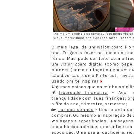
Acima um exemplo de como eu faço meus vision 
visual maravilhosa cheia de inspiração. Fiz com 
O mais legal de um
vision board
é o 
ano. Eu gosto fazer no inicio do an
férias. Mas pode ser feito com a fre
um
vision board
digital (como papel
planner (como eu faço) ou em um qu
são diversas, como Pinterest, revist
usado pra te inspirar
❥
Algumas coisas que na minha opinião
💰
Liberdade financeira
- Aqui r
tranquilidade com suas finanças: or
o fim do ano, trimestre, semestre;
🏡
Lar dos sonhos
- Uma planta de
comprar. Ou mesmo a inspiração de 
🛫
Viagens e experiências
- Paisagens 
onde há experiências diferentes: um
exposição. Uma praia, cachoeira, ri