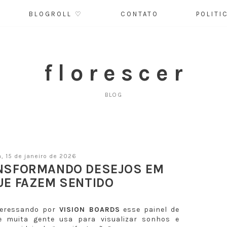
BLOGROLL ♡
CONTATO
POLITI
f l o r e s c e r
BLOG
a, 15 de janeiro de 2026
ANSFORMANDO DESEJOS EM
UE FAZEM SENTIDO
teressando por
VISION BOARDS
esse painel de
e muita gente usa para visualizar sonhos e