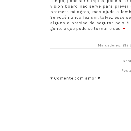
tempo, pode ser simples, pode até s
vision board não serve para prever 
promete milagres, mas ajuda a lembr
Se você nunca fez um, talvez esse 
alguns e preciso de segurar pois é
gente e que pode se tornar o seu.
❤
Marcadores:
Blá 
Nen
Post
♥ Comente com amor ♥