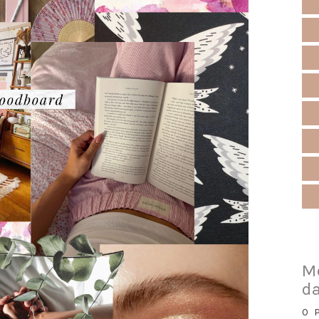
M
da
O 