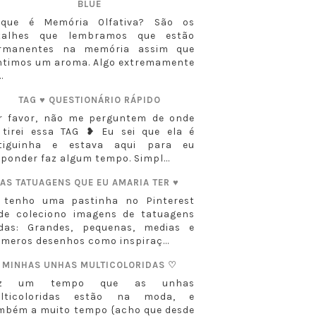
BLUE
que é Memória Olfativa? São os
talhes que lembramos que estão
rmanentes na memória assim que
ntimos um aroma. Algo extremamente
..
TAG ♥ QUESTIONÁRIO RÁPIDO
r favor, não me perguntem de onde
 tirei essa TAG ❥ Eu sei que ela é
tiguinha e estava aqui para eu
sponder faz algum tempo. Simpl...
AS TATUAGENS QUE EU AMARIA TER ♥
 tenho uma pastinha no Pinterest
de coleciono imagens de tatuagens
ndas: Grandes, pequenas, medias e
úmeros desenhos como inspiraç...
MINHAS UNHAS MULTICOLORIDAS ♡
az um tempo que as unhas
lticoloridas estão na moda, e
mbém a muito tempo {acho que desde