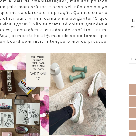
com a ideia de “manifestação”, mas aos poucos
um jeito mais prático e possível: não como algo
ue me dá clareza e inspiração. Quando eu crio
de olhar para mim mesma e me pergunto: "O que
Ja
 vida agora?". Não se trata só coisas grandes e
es
les, sensações e estados de espírito. Enfim,
. Aqui, compartilho algumas ideias de temas que
ion board
com mais intenção e menos pressão.