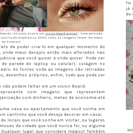
fo
já 
de 
boards (no caso, esse é um
vision board digital
). Uma poluição
o auxilio do
Graphionica
. Ahhh, claro, as imagens foram retiradas
do
Pinterest
.
fato de poder cria-lo em qualquer momento do
o, onde meus desejos estão mais aflorados nas
quência que você quiser e onde quiser. Pode ser
 de parede do laptop ou celular), colagem no
adro. As fontes onde as imagens são retiradas
as, desenhos próprios, enfim, tudo que pode ser
 não podem faltar em um vision Board:
epresente com imagens que representem
ganização com dinheiro, metas de economia até
 uma casa ou apartamento que você sonha em
um cantinho que você deseja decorar em casa;
de locais que você sonha em visitar, ou lugares
 museu da cidade que você nunca foi, ou alguma
ME
o. Qualquer lugar que considere mágico! Também