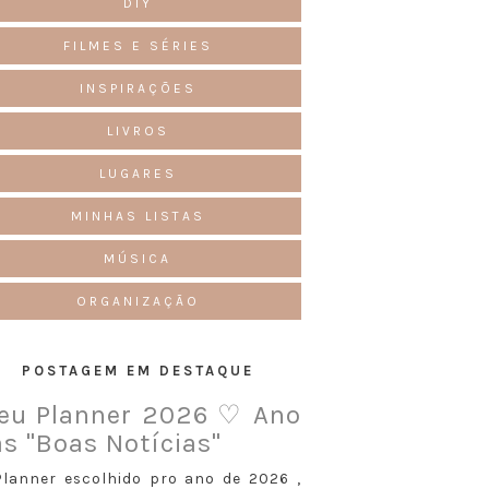
DIY
FILMES E SÉRIES
INSPIRAÇÕES
LIVROS
LUGARES
MINHAS LISTAS
MÚSICA
ORGANIZAÇÃO
POSTAGEM EM DESTAQUE
eu Planner 2026 ♡ Ano
s "Boas Notícias"
Planner escolhido pro ano de 2026 ,