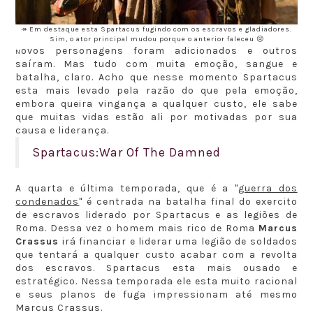
↠ Em destaque esta Spartacus fugindo com os escravos e gladiadores.
Sim, o ator principal mudou porque o anterior faleceu 😢
ovos personagens foram adicionados e outros
N
saíram. Mas tudo com muita emoção, sangue e
batalha, claro. Acho que nesse momento Spartacus
esta mais levado pela razão do que pela emoção,
embora queira vingança a qualquer custo, ele sabe
que muitas vidas estão ali por motivadas por sua
causa e liderança.
Spartacus:War Of The Damned
A quarta e última temporada, que é a "
guerra dos
condenados
" é centrada na batalha final do exercito
de escravos liderado por Spartacus e as legiões de
Roma. Dessa vez o homem mais rico de Roma
Marcus
Crassus
irá financiar e liderar uma legião de soldados
que tentará a qualquer custo acabar com a revolta
dos escravos. Spartacus esta mais ousado e
estratégico. Nessa temporada ele esta muito racional
e seus planos de fuga impressionam até mesmo
Marcus Crassus.