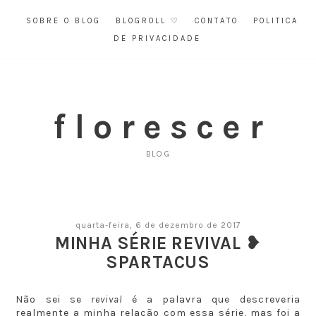
SOBRE O BLOG
BLOGROLL ♡
CONTATO
POLITICA
DE PRIVACIDADE
f l o r e s c e r
BLOG
quarta-feira, 6 de dezembro de 2017
MINHA SÉRIE REVIVAL ❥
SPARTACUS
Não sei se
revival
é a palavra que descreveria
realmente a minha relação com essa série, mas foi a