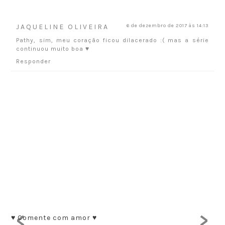
JAQUELINE OLIVEIRA
6 de dezembro de 2017 às 14:13
Pathy, sim, meu coração ficou dilacerado :( mas a série
continuou muito boa ♥
Responder
<
>
♥ Comente com amor ♥