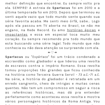
melhor definição que encontrei. Eu sempre volto pra
ela. SEMPRE! A estreia de
Spartacus
foi em 2010 e a
última temporada foi em 2013. Depois que terminou eu
senti aquele vazio que todo mundo sente quando sua
série favorita acaba. Me senti meio órfã, sabe... Logo
após ela passou em TV aberta no Brasil, se não me
engano, na Rede Record. Eu amo
histórias épicas
e
impactantes
e essa em especial toca muito meu
coração. Eu sempre recomendo pra todo mundo que
esta buscando uma série legal. Todo mundo que não
conhecia ou não dava atenção se surpreende com ela.
↞♡↠
Spartacus
ou "
Espártaco
" foi um trácio condenado a
escravidão como gladiador e que liderou uma revolta
de escravos contra o Império Romano. Essa revolta
tomou proporções tão grandes que ficou conhecida
na história como Terceira Guerra Servil -
73 a.C.–71 a.C
.
Na série, a história do gladiador é retratada em um
enredo sangrento, cheio de intrigas e muitas cenas
quentes. Não tem um compromisso em seguir a risca
as referências históricas, mas dá pra entender
perfeitamente como aconteceu essa revolta e mostra
vários personagens históricos da Roma Antiga. Vou