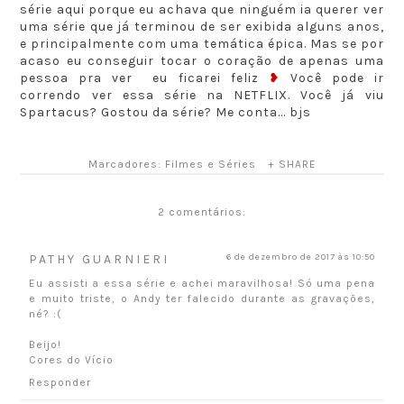
série aqui porque eu achava que ninguém ia querer ver
uma série que já terminou de ser exibida alguns anos,
e principalmente com uma temática épica. Mas se por
acaso eu conseguir tocar o coração de apenas uma
pessoa pra ver eu ficarei feliz
❥
Você pode ir
correndo ver essa série na NETFLIX. Você já viu
Spartacus? Gostou da série? Me conta... bjs
Marcadores:
Filmes e Séries
+ SHARE
2 comentários:
PATHY GUARNIERI
6 de dezembro de 2017 às 10:50
Eu assisti a essa série e achei maravilhosa! Só uma pena
e muito triste, o Andy ter falecido durante as gravações,
né? :(
Beijo!
Cores do Vício
Responder