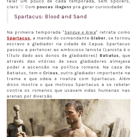
falar um pouco de cada temporada, sem spoilers,
claro ♡ Com
poucas
ibagens
pra gerar curiosidade!
Spartacus: Blood and Sand
Na primeira temporada "
Sangue e Areia
" retrata como
Spartacus
, a mando do comandante
Glaber
, se tornou
escravo e gladiador na cidade de Capua. Spartacus
passou a pertencer ao ambicioso lanista (Lanista é o
título dado aos donos de gladiadores)
Batiatus
, que
através das vitórias de seus gladiadores almejava
poder e ascensão na política romana. Na casa de
Batiatus, tem o
Crixus
, outro gladiador importante na
trama e que odeia e rivaliza com Spartacus. Além
disso mostra o que motivou Spartacus a se rebelar
contra os romanos que usavam vidas humanas nas
arenas por diversão.