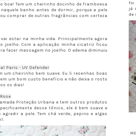
fo
o boa! Tem um cheirinho docinho de framboesa
já 
 naquele banho antes de dormir, porque a pele
de 
 vou comprar de outras fragrâncias com certeza
vai estar na minha vida. Principalmente agora
o joelho. Com a aplicação minha cicatriz ficou
pra fazer massagem no joelho. O edema diminuiu
éal Paris - UV Defender
m um cheirinho bem suave. Eu li resenhas boas
e tem um bom custo benefício e não deixa o rosto
os os dias!
yRose
hamada Proteção Urbana e tem outros produtos
pecificamente desse tônico, ele é bem suave e
agredir a pele. Tem chá verde, pepino e algas
l.
ME