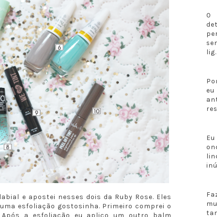
O 
de
pe
se
lig.
Po
eu
an
re
Eu
on
li
in
F
labial e apostei nesses dois da Ruby Rose. Eles
mu
uma esfoliação gostosinha. Primeiro comprei o
ta
 Após a esfoliação eu aplico um outro balm