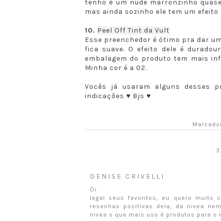
tenho é um nude marronzinho quase r
mas ainda sozinho ele tem um efeito 
10.
Peel Off Tint da Vult
Esse preenchedor é ótimo pra dar um
fica suave. O efeito dele é durado
embalagem do produto tem mais inf
Minha cor é a 02.
Vocês já usaram alguns desses p
indicações ♥ Bjs ♥
Marcado
3
DENISE CRIVELLI
Oi
legal seus favoritos, eu quero muito 
resenhas positivas dela, da nivea ne
nivea o que mais uso é produtos para o 