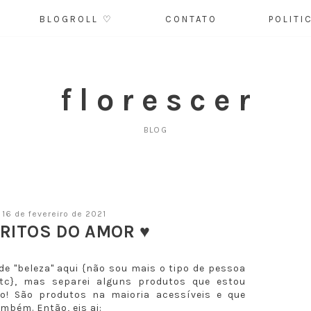
BLOGROLL ♡
CONTATO
POLITI
f l o r e s c e r
BLOG
, 16 de fevereiro de 2021
RITOS DO AMOR ♥
de "beleza" aqui {não sou mais o tipo de pessoa
tc}, mas separei alguns produtos que estou
o! São produtos na maioria acessíveis e que
mbém. Então, eis ai: