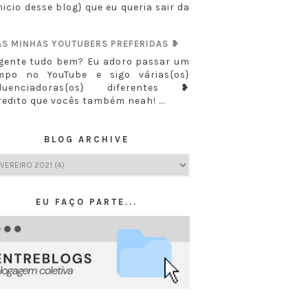
nicio desse blog} que eu queria sair da
AS MINHAS YOUTUBERS PREFERIDAS ❥
 gente tudo bem? Eu adoro passar um
mpo no YouTube e sigo várias{os}
fluenciadoras{os} diferentes ❥
redito que vocês também neah! ...
BLOG ARCHIVE
EU FAÇO PARTE...