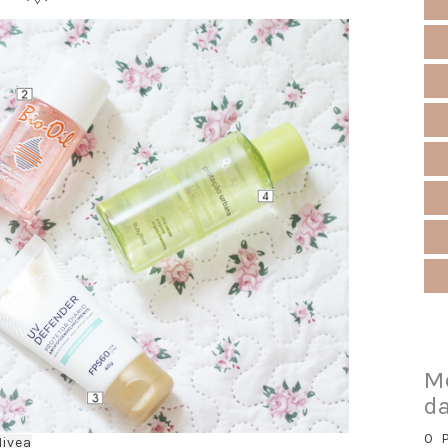
M
da
O 
ivea