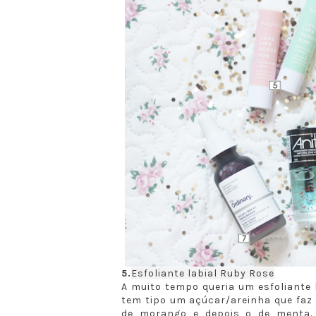
5.
Esfoliante labial Ruby Rose
A muito tempo queria um esfoliante 
tem tipo um açúcar/areinha que faz 
de morango e depois o de menta.