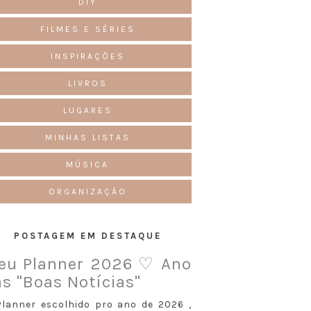
DIY
FILMES E SÉRIES
INSPIRAÇÕES
LIVROS
LUGARES
MINHAS LISTAS
MÚSICA
ORGANIZAÇÃO
POSTAGEM EM DESTAQUE
eu Planner 2026 ♡ Ano
s "Boas Notícias"
Planner escolhido pro ano de 2026 ,