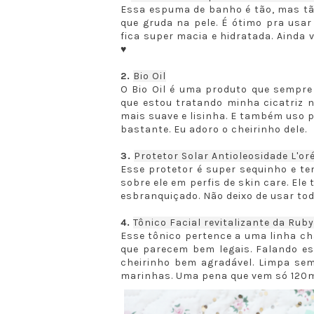
Essa espuma de banho é tão, mas tã
que gruda na pele. É ótimo pra usar
fica super macia e hidratada. Ainda
♥
2.
Bio Oil
O Bio Oil é uma produto que sempre 
que estou tratando minha cicatriz n
mais suave e lisinha. E também uso 
bastante. Eu adoro o cheirinho dele.
3.
Protetor Solar Antioleosidade L'or
Esse protetor é super sequinho e te
sobre ele em perfis de skin care. El
esbranquiçado. Não deixo de usar tod
4.
Tônico Facial revitalizante da Rub
Esse tônico pertence a uma linha c
que parecem bem legais. Falando es
cheirinho bem agradável. Limpa sem 
marinhas. Uma pena que vem só 120m