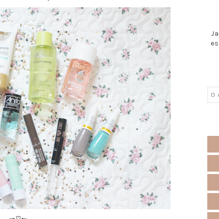
Ja
es
🠒♡🠐