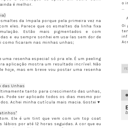
o i
 ainda é melhor.
...
ia}
esmaltes da Impala porque pela primeira vez na
Oi
om eles. Parece que os esmaltes da linha fixa
te
mulação. Estão mais pigmentados e com
in
indas e eu sempre sonhei em usa-las sem dor de
Ac
ui como ficaram nas minhas unhas;
 uma resenha especial só pra ele. É um peeling
ra aplicação mostra um resultado incrível. Não
ele hoje, mas em breve vou postar uma resenha
o das Unhas
ultimamente tanto para crescimento das unhas,
as. Pode ser aplicado todos os dias mesmo por
dos. Achei minha cutícula mais macia. Gostei ♥
atinhos"
atom. Ele é um tint que vem com um top coat
s lábios por até 12 horas seguidas. A cor que eu