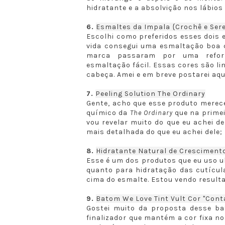
hidratante e a absolvição nos lábios
6.
Esmaltes da Impala
{Crochê e Sere
Escolhi como preferidos esses dois 
vida consegui uma esmaltação boa c
marca passaram por uma refor
esmaltação fácil. Essas cores são l
cabeça. Amei e em breve postarei aq
7.
Peeling Solution The Ordinary
Gente, acho que esse produto merece
químico da
The Ordinary
que na primei
vou revelar muito do que eu achei d
mais detalhada do que eu achei dele;
8.
Hidratante Natural de Cresciment
Esse é um dos produtos que eu uso 
quanto para hidratação das cutícul
cima do esmalte. Estou vendo resulta
9.
Batom We Love Tint Vult Cor "Cont
Gostei muito da proposta desse b
finalizador que mantém a cor fixa no