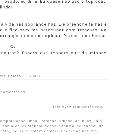
osado, eu diria. Eu quase não uso o top coat,
lindo!
a vida nas sobrancelhas. Ele preenche falhas e
uro e fico sem me preocupar com retoques. Na
ormações de como aplicar. Parece uma henna.
🠒♡🠐
rodutos? Espero que tenham curtido minhas
res:
Beleza
+ SHARE
 comentários:
17 de fevereiro de 2021 às 22:06
comprar essa linha Proteção Urbana da Ruby, já ví
m sabia da existencia dessa espuma de banho, da
rosto, inclusive ontem comprei um creme noturno.