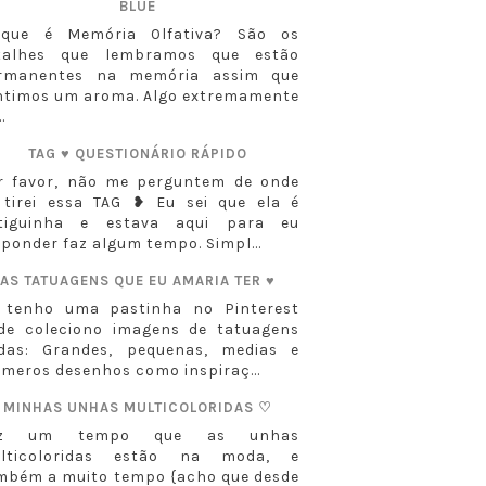
BLUE
que é Memória Olfativa? São os
talhes que lembramos que estão
rmanentes na memória assim que
ntimos um aroma. Algo extremamente
..
TAG ♥ QUESTIONÁRIO RÁPIDO
r favor, não me perguntem de onde
 tirei essa TAG ❥ Eu sei que ela é
tiguinha e estava aqui para eu
sponder faz algum tempo. Simpl...
AS TATUAGENS QUE EU AMARIA TER ♥
 tenho uma pastinha no Pinterest
de coleciono imagens de tatuagens
ndas: Grandes, pequenas, medias e
úmeros desenhos como inspiraç...
MINHAS UNHAS MULTICOLORIDAS ♡
az um tempo que as unhas
lticoloridas estão na moda, e
mbém a muito tempo {acho que desde