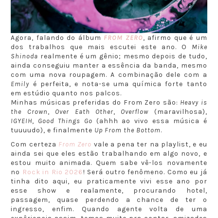
Agora, falando do álbum
FROM ZERO
, afirmo que é um
dos trabalhos que mais escutei este ano. O
Mike
Shinoda
realmente é um gênio; mesmo depois de tudo,
ainda conseguiu manter a essência da banda, mesmo
com uma nova roupagem. A combinação dele com a
Emily
é perfeita, e nota-se uma química forte tanto
em estúdio quanto nos palcos.
Minhas músicas preferidas do From Zero são:
Heavy is
the Crown
,
Over Eath Other
,
Overflow
(maravilhosa),
IGYEIH
,
Good Things Go
(ahhh ao vivo essa música é
tuuuudo), e finalmente
Up From the Bottom
.
Com certeza
From Zero
vale a pena ter na playlist, e eu
ainda sei que eles estão trabalhando em algo novo, e
estou muito animada. Quem sabe vê-los novamente
no
Rock in Rio 2026
! Será outro fenômeno. Como eu já
tinha dito aqui, eu praticamente vivi esse ano por
esse show e realamente, procurando hotel,
passagem, quase perdendo a chance de ter o
ingresso, enfim. Quando agente volta de uma