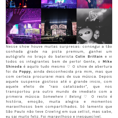
Nesse show houve muitas surpresas: consegui a tão
sonhada grade na pista premium, ganhei um
autógrafo no braço do baterista
Colin Brittain
e vi
todos os integrantes bem de perto! Gente, o
Mike
Shinoda
é aquilo tudo mesmo ♡ O show de abertura
foi da
Poppy
, ainda desconhecida pra mim, mas que
com certeza procurarei mais de sua música. Depois
aquele suspense gostoso até o grande inicio, com
aquele efeito de "raio catalizador", que nos
transportou pra outro mundo de imediato com a
primeira música:
Somewhere I Belong
♡ O resto é
história, emoção, muita alegria e momentos
maravilhosos bem compartilhados. Só lamento que
São Paulo não teve
Crowling
em sua
setlist
, mas sabe,
eu sai muito feliz. Foi maravilhoso e inesquecível.