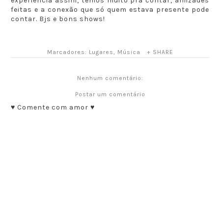
expêriencia assim, temos muito pra contar, amizades
feitas e a conexão que só quem estava presente pode
contar. Bjs e bons shows!
Marcadores:
Lugares
,
Música
+ SHARE
Nenhum comentário:
Postar um comentário
♥ Comente com amor ♥