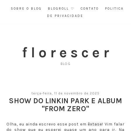
SOBRE O BLOG
BLOGROLL ♡
CONTATO
POLITICA
DE PRIVACIDADE
f l o r e s c e r
BLOG
terça-feira, 11 de novembro de 2025
SHOW DO LINKIN PARK E ALBUM
"FROM ZERO"
Olha, eu ainda escrevo esse post em
êxtase
! Vim falar
do show que eu esperei quase um ano para ir. Na